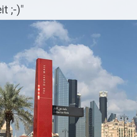
t ;-)"